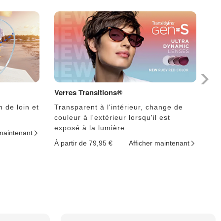
Verres Transitions®
Ph
n de loin et
Transparent à l'intérieur, change de
Le
couleur à l'extérieur lorsqu'il est
lu
exposé à la lumière.
 maintenant
À p
À partir de 79,95 €
Afficher maintenant