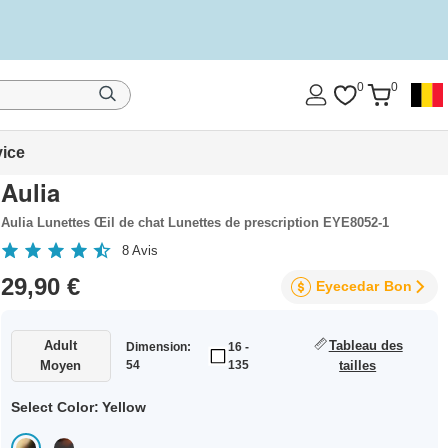
0
0
vice
Aulia
Aulia Lunettes Œil de chat Lunettes de prescription EYE8052-1
8
Avis
29,90 €
Eyecedar
Bon
Adult
Tableau des
Dimension:
16 -
Moyen
54
135
tailles
Select Color:
Yellow