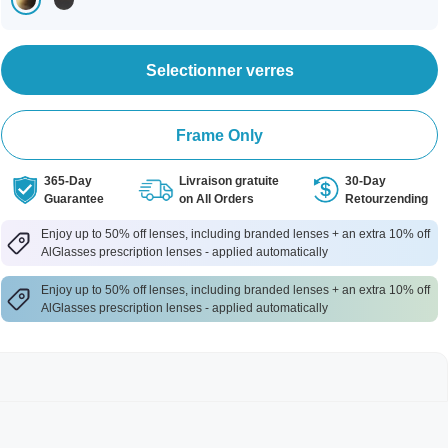
Selectionner verres
Frame Only
365-Day
Livraison gratuite
30-Day
Guarantee
on All Orders
Retourzending
Enjoy up to 50% off lenses, including branded lenses + an extra 10% off
AlGlasses prescription lenses - applied automatically
Enjoy up to 50% off lenses, including branded lenses + an extra 10% off
AlGlasses prescription lenses - applied automatically