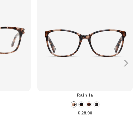
Rainlla
€ 28,90