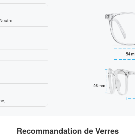
eutre,
54
m
46
mm
ne,
Recommandation de Verres