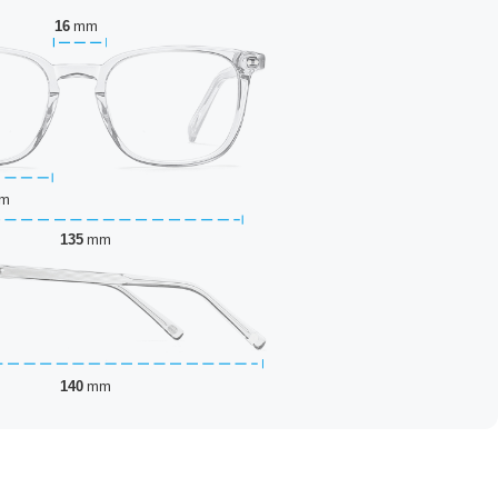
16
mm
m
135
mm
140
mm