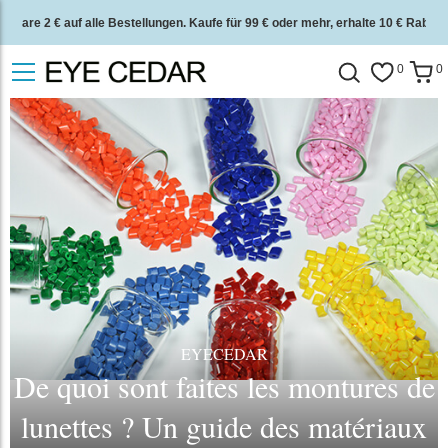
Spare 2 € auf alle Bestellungen. Kaufe für 99 € oder mehr, erhalte 10 € Rabatt.
2 Jahre Qualitätsgarantie und 30 Tage Geld-zurück-Garantie.
0
0
EYECEDAR
De quoi sont faites les montures de
lunettes ? Un guide des matériaux