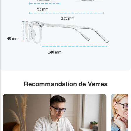
53
mm
135
mm
40
mm
140
mm
Recommandation de Verres