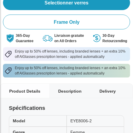
Selectionner verres
Frame Only
365-Day
Livraison gratuite
30-Day
Guarantee
on All Orders
Retourzending
Enjoy up to 50% off lenses, including branded lenses + an extra 10%
off AlGlasses prescription lenses - applied automatically
Enjoy up to 50% off lenses, including branded lenses + an extra 10%
off AlGlasses prescription lenses - applied automatically
Product Details
Description
Delivery
Spécifications
Model
EYE8006-2
Genre
Femme,