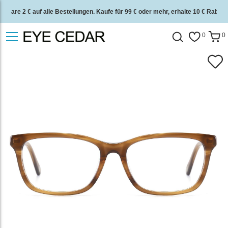
Spare 2 € auf alle Bestellungen. Kaufe für 99 € oder mehr, erhalte 10 € Rabatt.
2 Jahre Qualitätsgarantie und 30 Tage Geld-zurück-Garantie.
0
0