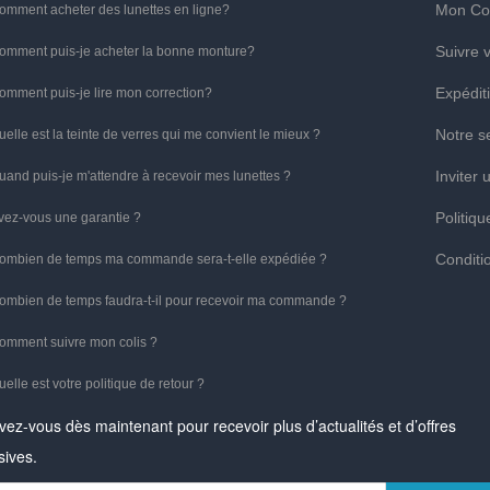
Mon Co
omment acheter des lunettes en ligne?
Suivre
omment puis-je acheter la bonne monture?
Expédit
omment puis-je lire mon correction?
Notre s
uelle est la teinte de verres qui me convient le mieux ?
Inviter 
uand puis-je m'attendre à recevoir mes lunettes ?
Politiqu
vez-vous une garantie ?
Conditio
ombien de temps ma commande sera-t-elle expédiée ?
ombien de temps faudra-t-il pour recevoir ma commande ?
omment suivre mon colis ?
uelle est votre politique de retour ?
ivez-vous dès maintenant pour recevoir plus d’actualités et d’offres
sives.