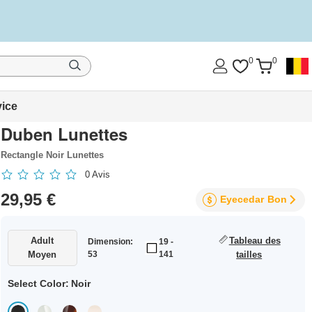
0
0
vice
Duben Lunettes
Rectangle Noir Lunettes
0
Avis
29,95 €
Eyecedar
Bon
Adult
Tableau des
Dimension:
19 -
Moyen
53
141
tailles
Select Color:
Noir