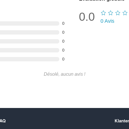
0.0
0
Avis
0
0
0
0
0
Désolé, aucun avis !
FAQ
Klante