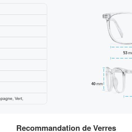
53
m
40
mm
mpagne, Vert,
Recommandation de Verres