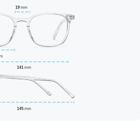
19
mm
m
141
mm
145
mm