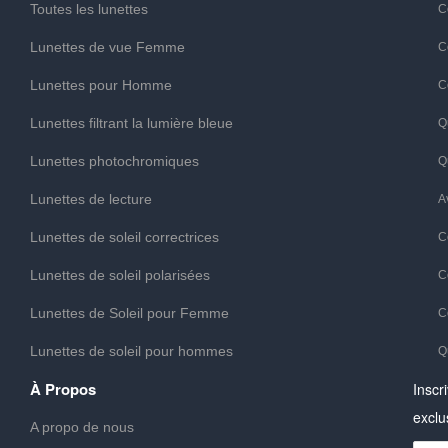
Toutes les lunettes
C
Lunettes de vue Femme
C
Lunettes pour Homme
C
Lunettes filtrant la lumière bleue
Q
Lunettes photochromiques
Q
Lunettes de lecture
A
Lunettes de soleil correctrices
C
Lunettes de soleil polarisées
C
Lunettes de Soleil pour Femme
C
Lunettes de soleil pour hommes
Q
À Propos
Inscr
exclu
A propo de nous