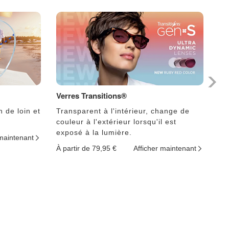
Verres Transitions®
Ph
n de loin et
Transparent à l'intérieur, change de
Le
couleur à l'extérieur lorsqu'il est
lu
exposé à la lumière.
 maintenant
À p
À partir de 79,95 €
Afficher maintenant