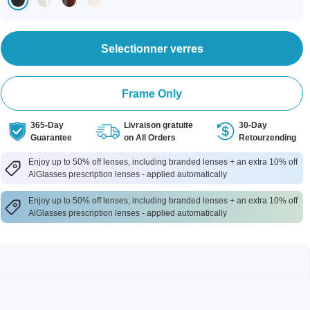
Selectionner verres
Frame Only
365-Day
Livraison gratuite
30-Day
Guarantee
on All Orders
Retourzending
Enjoy up to 50% off lenses, including branded lenses + an extra 10% off
AlGlasses prescription lenses - applied automatically
Enjoy up to 50% off lenses, including branded lenses + an extra 10% off
AlGlasses prescription lenses - applied automatically