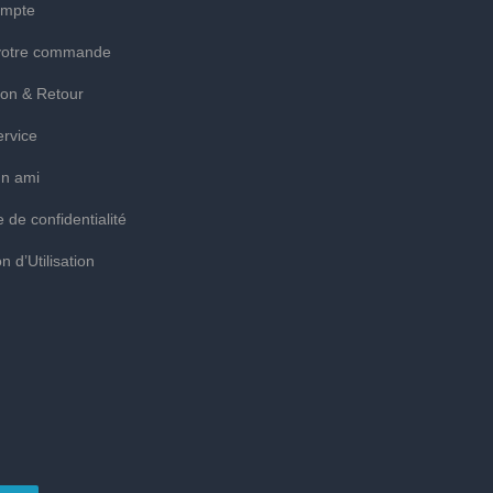
mpte
 votre commande
ion & Retour
ervice
un ami
e de confidentialité
n d’Utilisation