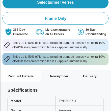
Selectionner verres
Frame Only
365-Day
Livraison gratuite
30-Day
Guarantee
on All Orders
Retourzending
Enjoy up to 50% off lenses, including branded lenses + an extra 10%
off AlGlasses prescription lenses - applied automatically
Enjoy up to 50% off lenses, including branded lenses + an extra 10%
off AlGlasses prescription lenses - applied automatically
Product Details
Description
Delivery
Spécifications
Model
EYE8057-1
Genre
Femme,