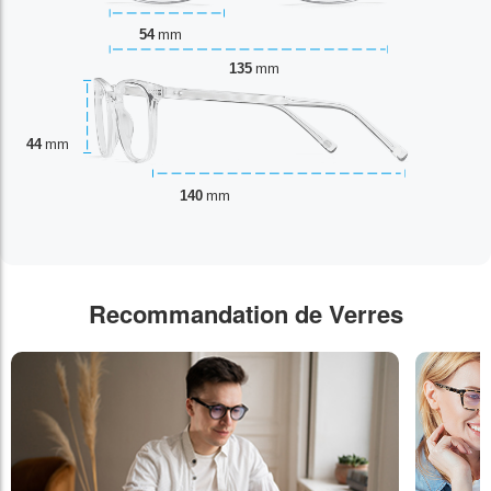
54
mm
135
mm
44
mm
140
mm
Recommandation de Verres