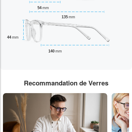
54
mm
135
mm
44
mm
140
mm
Recommandation de Verres