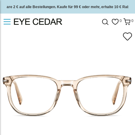
Spare 2 € auf alle Bestellungen. Kaufe für 99 € oder mehr, erhalte 10 € Rabatt.
2 Jahre Qualitätsgarantie und 30 Tage Geld-zurück-Garantie.
0
0