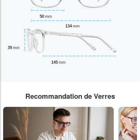
50
mm
134
mm
39
mm
145
mm
Recommandation de Verres