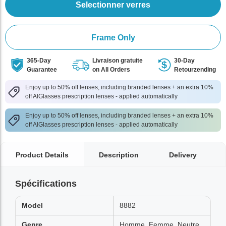
Selectionner verres
Frame Only
365-Day
Livraison gratuite
30-Day
Guarantee
on All Orders
Retourzending
Enjoy up to 50% off lenses, including branded lenses + an extra 10%
off AlGlasses prescription lenses - applied automatically
Enjoy up to 50% off lenses, including branded lenses + an extra 10%
off AlGlasses prescription lenses - applied automatically
Product Details
Description
Delivery
Spécifications
Model
8882
Genre
Homme, Femme, Neutre,