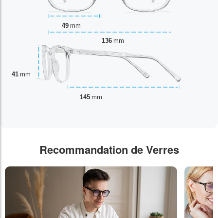
49
mm
136
mm
41
mm
145
mm
Recommandation de Verres