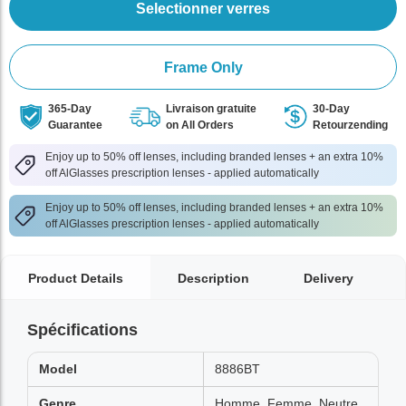
Selectionner verres
Frame Only
365-Day
Livraison gratuite
30-Day
Guarantee
on All Orders
Retourzending
Enjoy up to 50% off lenses, including branded lenses + an extra 10%
off AlGlasses prescription lenses - applied automatically
Enjoy up to 50% off lenses, including branded lenses + an extra 10%
off AlGlasses prescription lenses - applied automatically
Product Details
Description
Delivery
Spécifications
Model
8886BT
Genre
Homme, Femme, Neutre,