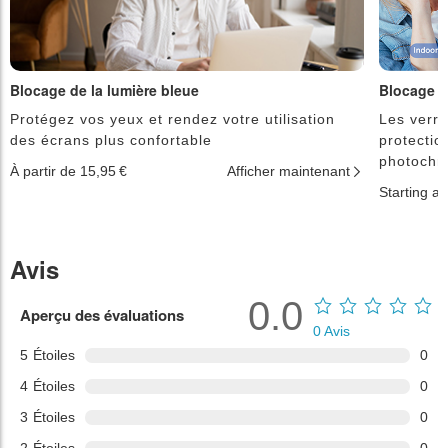
Blocage de la lumière bleue
Blocage d
Protégez vos yeux et rendez votre utilisation
Les verre
des écrans plus confortable
protectio
photochr
À partir de 15,95 €
Afficher maintenant
Starting a
Avis
0.0
Aperçu des évaluations
0
Avis
5
Étoiles
0
4
Étoiles
0
3
Étoiles
0