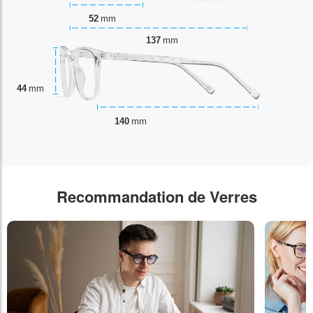
52
mm
137
mm
44
mm
140
mm
Recommandation de Verres