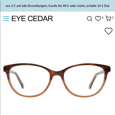
Spare 2 € auf alle Bestellungen. Kaufe für 99 € oder mehr, erhalte 10 € Rabatt.
2 Jahre Qualitätsgarantie und 30 Tage Geld-zurück-Garantie.
0
0