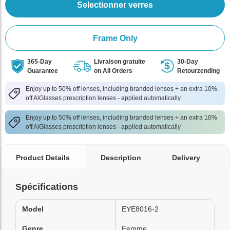
Selectionner verres
Frame Only
365-Day
Livraison gratuite
30-Day
Guarantee
on All Orders
Retourzending
Enjoy up to 50% off lenses, including branded lenses + an extra 10%
off AlGlasses prescription lenses - applied automatically
Enjoy up to 50% off lenses, including branded lenses + an extra 10%
off AlGlasses prescription lenses - applied automatically
Product Details
Description
Delivery
Spécifications
Model
EYE8016-2
Genre
Femme,