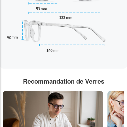
53
mm
133
mm
42
mm
140
mm
Recommandation de Verres