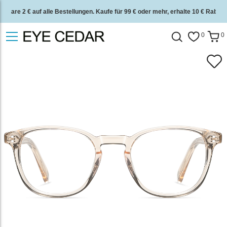
Spare 2 € auf alle Bestellungen. Kaufe für 99 € oder mehr, erhalte 10 € Rabatt.
2 Jahre Qualitätsgarantie und 30 Tage Geld-zurück-Garantie.
0
0