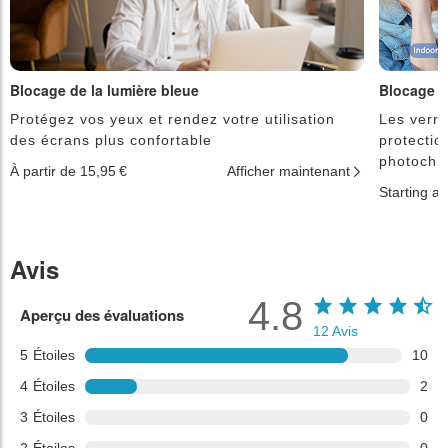
Blocage de la lumière bleue
Blocage d
Protégez vos yeux et rendez votre utilisation
Les verre
des écrans plus confortable
protectio
photochr
À partir de 15,95 €
Afficher maintenant
Starting a
Avis
4.8
Aperçu des évaluations
12
Avis
5
Étoiles
10
4
Étoiles
2
3
Étoiles
0