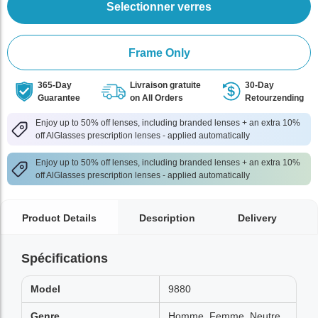
Selectionner verres
Frame Only
365-Day
Livraison gratuite
30-Day
Guarantee
on All Orders
Retourzending
Enjoy up to 50% off lenses, including branded lenses + an extra 10%
off AlGlasses prescription lenses - applied automatically
Enjoy up to 50% off lenses, including branded lenses + an extra 10%
off AlGlasses prescription lenses - applied automatically
Product Details
Description
Delivery
Spécifications
Model
9880
Genre
Homme, Femme, Neutre,