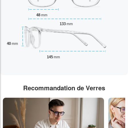
48
mm
133
mm
40
mm
145
mm
Recommandation de Verres