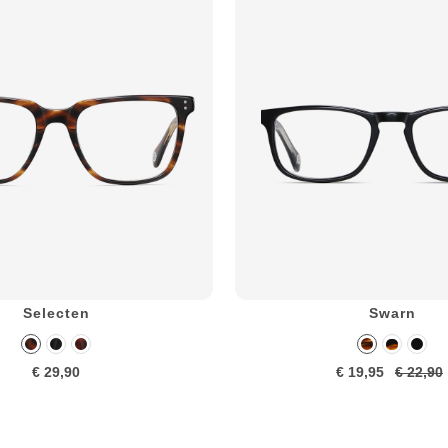
Selecten
Swarn
€ 29,90
€ 19,95
€ 22,90