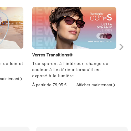
Verres Transitions®
Ph
n de loin et
Transparent à l'intérieur, change de
Le
couleur à l'extérieur lorsqu'il est
lu
exposé à la lumière.
 maintenant
À p
À partir de 79,95 €
Afficher maintenant