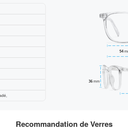
54
m
36
mm
adé,
Recommandation de Verres