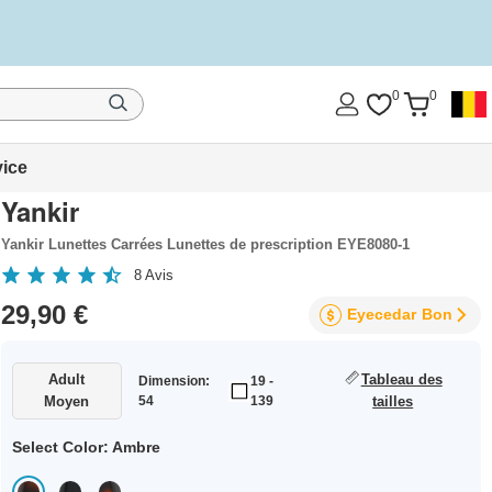
0
0
vice
Yankir
Yankir Lunettes Carrées Lunettes de prescription EYE8080-1
8
Avis
29,90 €
Eyecedar
Bon
Adult
Tableau des
Dimension:
19 -
Moyen
54
139
tailles
Select Color:
Ambre