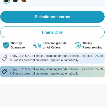
Selectionner verres
Frame Only
365-Day
Livraison gratuite
30-Day
Guarantee
on All Orders
Retourzending
Enjoy up to 50% off lenses, including branded lenses + an extra 10% off
AlGlasses prescription lenses - applied automatically
Enjoy up to 50% off lenses, including branded lenses + an extra 10% off
AlGlasses prescription lenses - applied automatically