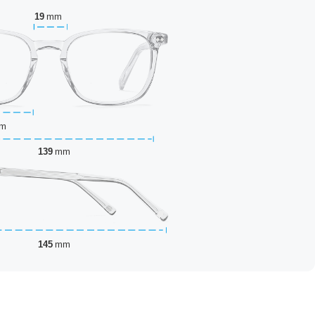
19
mm
m
139
mm
145
mm