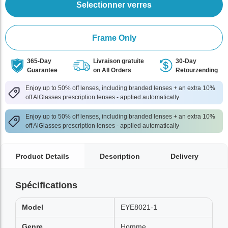
Selectionner verres
Frame Only
365-Day
Livraison gratuite
30-Day
Guarantee
on All Orders
Retourzending
Enjoy up to 50% off lenses, including branded lenses + an extra 10%
off AlGlasses prescription lenses - applied automatically
Enjoy up to 50% off lenses, including branded lenses + an extra 10%
off AlGlasses prescription lenses - applied automatically
Product Details
Description
Delivery
Spécifications
Model
EYE8021-1
Genre
Homme,