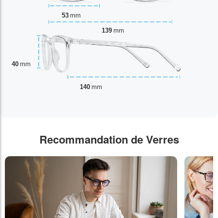
53
mm
139
mm
40
mm
140
mm
Recommandation de Verres