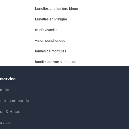
Lunettes anti-lumière bleue
Lunettes anti-fatigue
clarté visuelle
vision périphérique
formes de montures
lunettes de vue sur mesure
nservice
mpte
 votre commande
ion & Retour
ervice