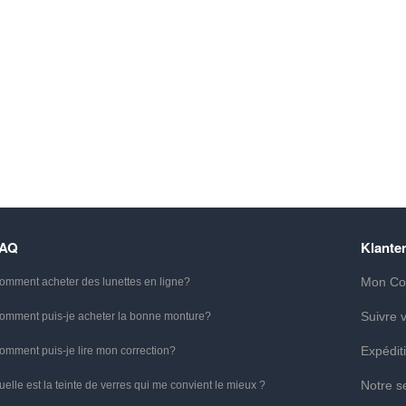
FAQ
Klante
Mon Co
omment acheter des lunettes en ligne?
Suivre
omment puis-je acheter la bonne monture?
Expédit
omment puis-je lire mon correction?
Notre s
uelle est la teinte de verres qui me convient le mieux ?