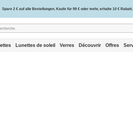
Spare 2 € auf alle Bestellungen. Kaufe für 99 € oder mehr, erhalte 10 € Rabatt.
2 Jahre Qualitätsgarantie und 30 Tage Geld-zurück-Garantie.
ettes
Lunettes de soleil
Verres
Découvrir
Offres
Ser