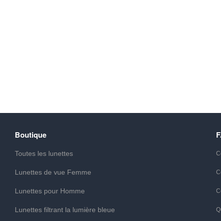
Boutique
Toutes les lunettes
C
Lunettes de vue Femme
C
Lunettes pour Homme
C
Lunettes filtrant la lumière bleue
Q