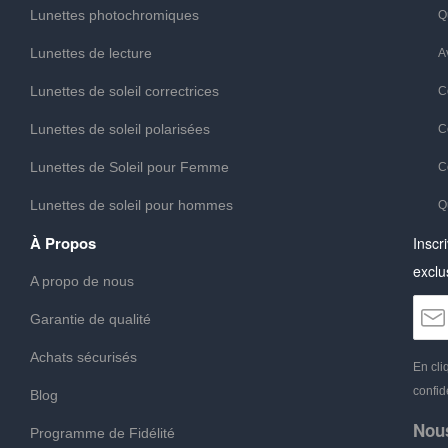
Lunettes photochromiques
Q
Lunettes de lecture
A
Lunettes de soleil correctrices
C
Lunettes de soleil polarisées
C
Lunettes de Soleil pour Femme
C
Lunettes de soleil pour hommes
Q
À Propos
Inscr
exclu
A propo de nous
Garantie de qualité
Achats sécurisés
En cli
confide
Blog
Nou
Programme de Fidélité