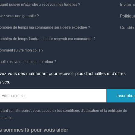
Inviter 
uand puis-je m'attendre à recevoir mes lunettes ?
Politiqu
vez-vous une garantie ?
Conditio
ombien de temps ma commande sera-t-elle expédiée ?
ombien de temps faudra-t-il pour recevoir ma commande ?
omment suivre mon colis ?
uelle est votre politique de retour ?
ivez-vous dès maintenant pour recevoir plus d’actualités et d’offres
sives.
Inscriptio
quant sur 'S'inscrire', vous acceptez les conditions d'utilisation et la politique de
ntialité.
s sommes là pour vous aider