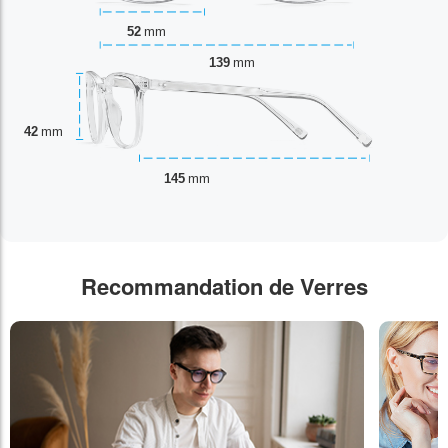
52
mm
139
mm
42
mm
145
mm
Recommandation de Verres