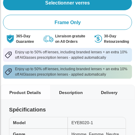
Selectionner verres
Frame Only
365-Day
Livraison gratuite
30-Day
Guarantee
on All Orders
Retourzending
Enjoy up to 50% off lenses, including branded lenses + an extra 10%
off AlGlasses prescription lenses - applied automatically
Enjoy up to 50% off lenses, including branded lenses + an extra 10%
off AlGlasses prescription lenses - applied automatically
Product Details
Description
Delivery
Spécifications
Model
EYE8020-1
Genre
Homme, Femme, Neutre,