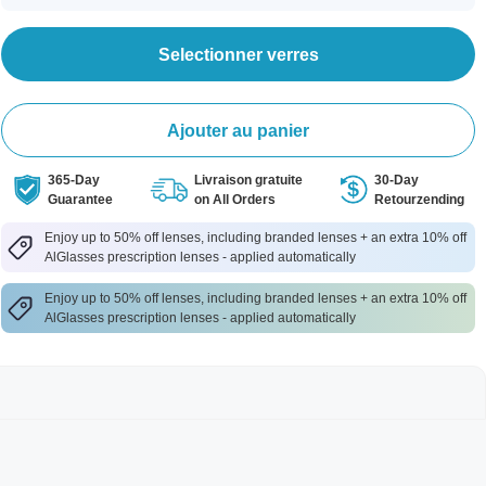
Selectionner verres
Ajouter au panier
365-Day
Livraison gratuite
30-Day
Guarantee
on All Orders
Retourzending
Enjoy up to 50% off lenses, including branded lenses + an extra 10% off
AlGlasses prescription lenses - applied automatically
Enjoy up to 50% off lenses, including branded lenses + an extra 10% off
AlGlasses prescription lenses - applied automatically