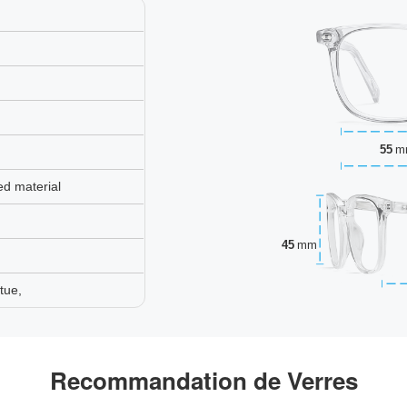
55
m
ed material
45
mm
tue,
Recommandation de Verres