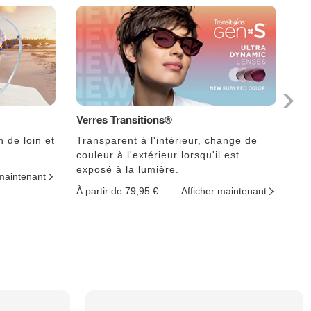
Verres Transitions®
Ph
n de loin et
Transparent à l'intérieur, change de
Le
couleur à l'extérieur lorsqu'il est
lu
exposé à la lumière.
 maintenant
À p
À partir de 79,95 €
Afficher maintenant