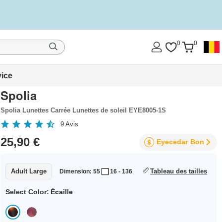
0
0
vice
Spolia
Spolia Lunettes Carrée Lunettes de soleil EYE8005-1S
9
Avis
25,90 €
Eyecedar
Bon
Adult Large
Tableau des tailles
Dimension: 55
16 - 136
Select Color:
Écaille