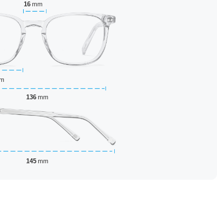
16
mm
m
136
mm
145
mm